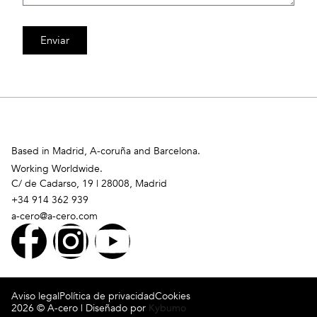
Enviar
Based in Madrid, A-coruña and Barcelona.
Working Worldwide.
C/ de Cadarso, 19 | 28008, Madrid
+34 914 362 939
a-cero@a-cero.com
Aviso legal
Política de privacidad
Cookies
2026 © A-cero | Diseñado por
Kybumo