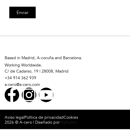
Enviar
Based in Madrid, A-coruña and Barcelona.
Working Worldwide.
C/ de Cadarso, 19 | 28008, Madrid
+34 914 362 939
a-cero@a-cero.com
Aviso legal
Política de privacidad
Cookies
2026 © A-cero | Diseñado por
Kybumo