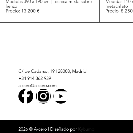
Medidas 390 x 190 cm | Técnica mixta sobre
Medidas 110 x
lienzo
metacrilato
Precio: 13.200 €
Precio: 8.250
C/ de Cadarso, 19 | 28008, Madrid
+34 914 362 939
a-cero@a-cero.com
2026 © A-cero | Diseñado por
Kybumo