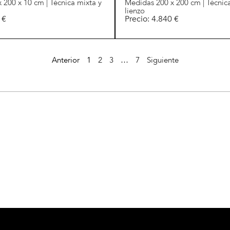
 200 x 10 cm | Técnica mixta y
Medidas 200 x 200 cm | Técnic
lienzo
 €
Precio: 4.840 €
Anterior
1
2
3
…
7
Siguiente